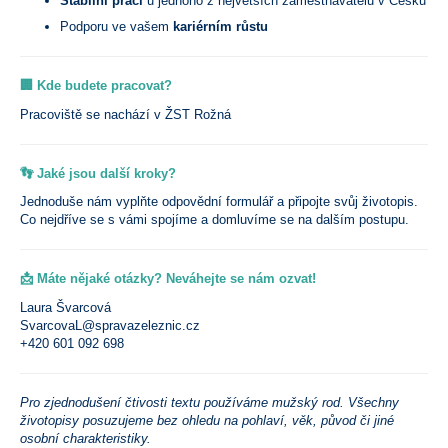
Stabilní práci
u jednoho z největších zaměstnavatelů v Česku
Podporu ve vašem
kariérním růstu
🏢 Kde budete pracovat?
Pracoviště se nachází v ŽST Rožná
👣 Jaké jsou další kroky?
Jednoduše nám vyplňte odpovědní formulář a připojte svůj životopis.
Co nejdříve se s vámi spojíme a domluvíme se na dalším postupu.
📩 Máte nějaké otázky? Neváhejte se nám ozvat!
Laura Švarcová
SvarcovaL@spravazeleznic.cz
+420 601 092 698
Pro zjednodušení čtivosti textu používáme mužský rod. Všechny
životopisy posuzujeme bez ohledu na pohlaví, věk, původ či jiné
osobní charakteristiky.