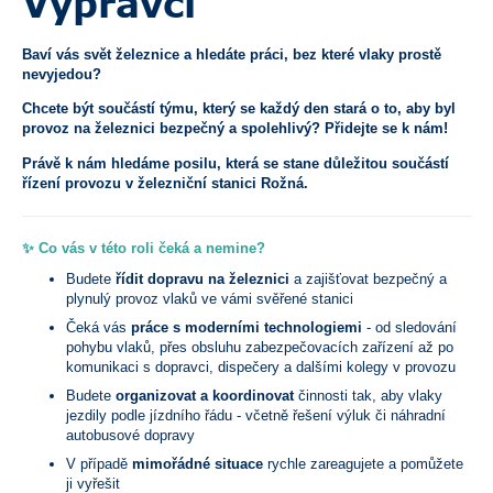
Výpravčí
Baví vás svět železnice a hledáte práci, bez které vlaky prostě
nevyjedou?
Chcete být součástí týmu, který se každý den stará o to, aby byl
provoz na železnici bezpečný a spolehlivý? Přidejte se k nám!
Právě k nám hledáme posilu, která se stane důležitou součástí
řízení provozu v železniční stanici Rožná.
✨ Co vás v této roli čeká a nemine?
Budete
řídit dopravu na železnici
a zajišťovat bezpečný a
plynulý provoz vlaků ve vámi svěřené stanici
Čeká vás
práce s moderními technologiemi
- od sledování
pohybu vlaků, přes obsluhu zabezpečovacích zařízení až po
komunikaci s dopravci, dispečery a dalšími kolegy v provozu
Budete
organizovat a koordinovat
činnosti tak, aby vlaky
jezdily podle jízdního řádu - včetně řešení výluk či náhradní
autobusové dopravy
V případě
mimořádné situace
rychle zareagujete a pomůžete
ji vyřešit