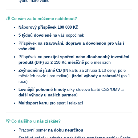
týdnu máte volno
💰 Co vám za to můžeme nabídnout?
Náborový příspěvek 100 000 Kč
5 týdnů dovolené
na váš odpočinek
Příspěvek na
stravování, dopravu a dovolenou pro vás i
vaše děti
Příspěvek na
penzijní spoření nebo dlouhodobý investiční
produkt (DIP)
až
2 150 Kč měsíčně
po 6 měsících
Zvýhodněné jízdné ČD
(IN kartu za zhruba 1/10 ceny, po 6
měsících navíc i pro rodinu) i
jízdní výhody v zahraničí
(po 1
roce)
Levnější pohonné hmoty
díky slevové kartě CSS/OMV a
další výhody u našich partnerů
Multisport kartu
pro sport i relaxaci
💡 Co dalšího u nás získáte?
Pracovní poměr
na dobu neurčitou