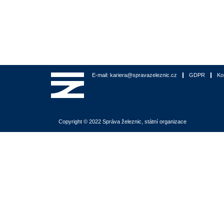
E-mail: kariera@spravazeleznic.cz
GDPR
Ko
Copyright © 2022 Správa železnic, státní organizace