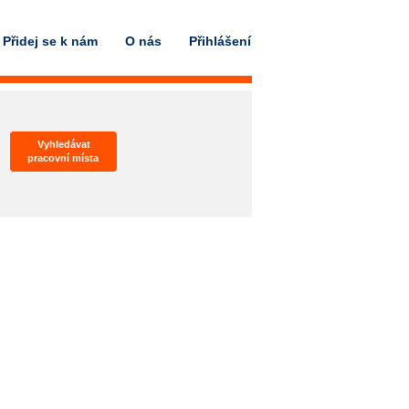
Přidej se k nám
O nás
Přihlášení