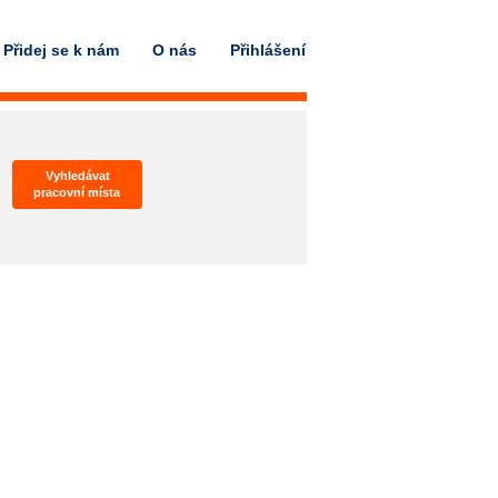
Přidej se k nám
O nás
Přihlášení