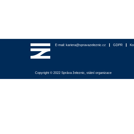
E-mail: kariera@spravazeleznic.cz
GDPR
Ko
Copyright © 2022 Správa železnic, státní organizace