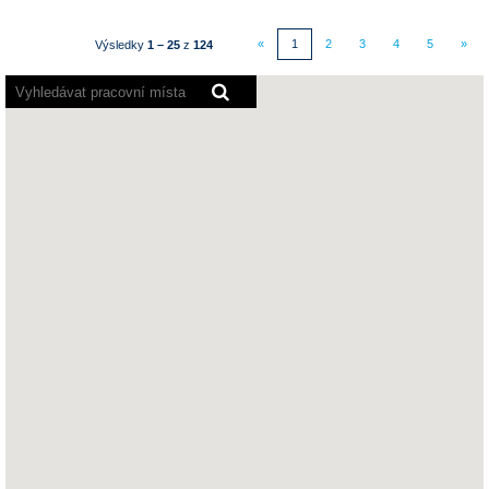
«
1
2
3
4
5
»
Výsledky
1 – 25
z
124
Čtečky
obrazovky
nemohou
přečíst
následující
prohledavatelné
mapy.