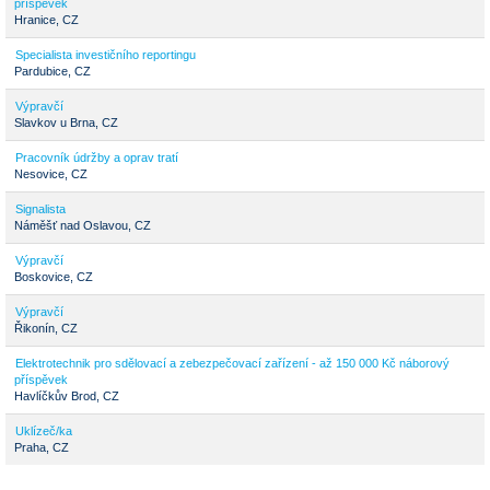
příspěvek
Hranice, CZ
Specialista investičního reportingu
Pardubice, CZ
Výpravčí
Slavkov u Brna, CZ
Pracovník údržby a oprav tratí
Nesovice, CZ
Signalista
Náměšť nad Oslavou, CZ
Výpravčí
Boskovice, CZ
Výpravčí
Řikonín, CZ
Elektrotechnik pro sdělovací a zebezpečovací zařízení - až 150 000 Kč náborový
příspěvek
Havlíčkův Brod, CZ
Uklízeč/ka
Praha, CZ